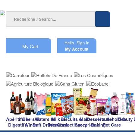
Hello.
Sign in
My Cart
My Account
Apéritifs &
Beers &
Waters &
Milk &
Biscuits &
Main
Desserts &
Household &
Beauty
Digestifs
Wines
Soft Drinks
Breakfast
Confectionery
Groceries
Baking
Pet Care