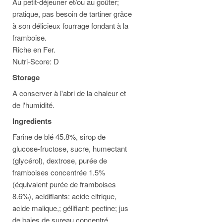
Au petit-déjeuner et/ou au goûter;
pratique, pas besoin de tartiner grâce
à son délicieux fourrage fondant à la
framboise.
Riche en Fer.
Nutri-Score: D
Storage
A conserver à l'abri de la chaleur et
de l'humidité.
Ingredients
Farine de blé 45.8%, sirop de
glucose-fructose, sucre, humectant
(glycérol), dextrose, purée de
framboises concentrée 1.5%
(équivalent purée de framboises
8.6%), acidifiants: acide citrique,
acide malique,; gélifiant: pectine; jus
de baies de sureau concentré,