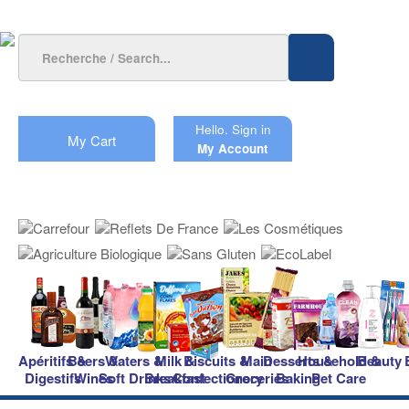
Hello.
Sign in
My Cart
My Account
Apéritifs &
Beers &
Waters &
Milk &
Biscuits &
Main
Desserts &
Household &
Beauty
Digestifs
Wines
Soft Drinks
Breakfast
Confectionery
Groceries
Baking
Pet Care