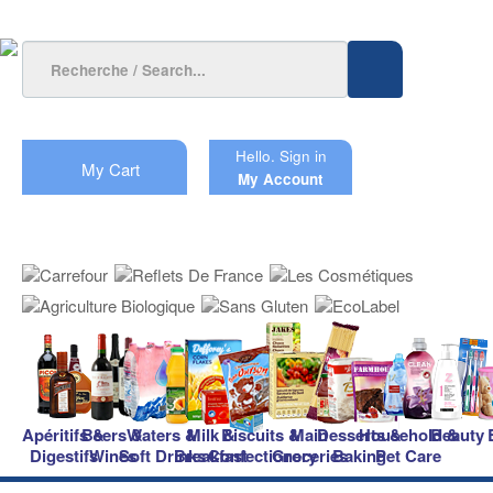
Hello.
Sign in
My Cart
My Account
Apéritifs &
Beers &
Waters &
Milk &
Biscuits &
Main
Desserts &
Household &
Beauty
Digestifs
Wines
Soft Drinks
Breakfast
Confectionery
Groceries
Baking
Pet Care