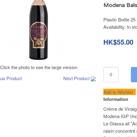
Modena Bals
Plastic Bottle 25 
Availability:
In st
HK$55.00
Click the photo to see the large version
ous Product
Next Product
Add to Wishlist
Information
Crème de Vinaig
Modena IGP (Ind
Le Glassa all "A
raisin concentr