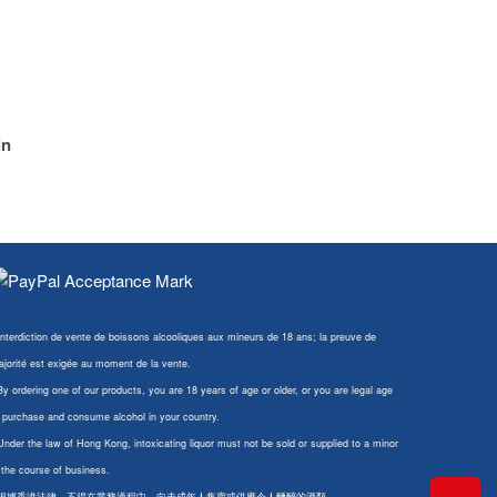
in
Interdiction de vente de boissons alcooliques aux mineurs de 18 ans; la preuve de
jorité est exigée au moment de la vente.
By ordering one of our products, you are 18 years of age or older, or you are legal age
 purchase and consume alcohol in your country.
Under the law of Hong Kong, intoxicating liquor must not be sold or supplied to a minor
 the course of business.
 根據香港法律，不得在業務過程中，向未成年人售賣或供應令人醺醉的酒類。