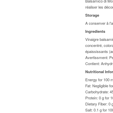
Balsamico di Mon
réaliser les déco
Storage
A conserver â l'a
Ingredients
Vinaigre balsami
concentré, color
épaississants (
Avertissment: Pe
Contient: Anhydri
Nutritional Inf
Energy for 100 ml
Fat: Negligible f
Carbohydrate: 45
Protein: 0 g for 
Dietary Fiber: 0 
Salt: 0.1 g for 10