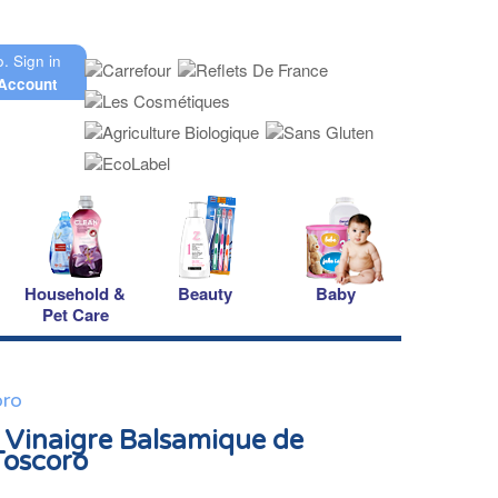
o.
Sign in
Account
Household &
Beauty
Baby
Pet Care
oro
 Vinaigre Balsamique de
oscoro