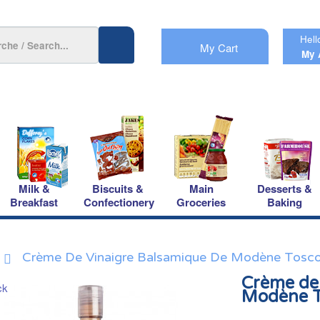
Hell
My Cart
My 
Milk &
Biscuits &
Main
Desserts &
Breakfast
Confectionery
Groceries
Baking
Crème De Vinaigre Balsamique De Modène Tosc
Crème de
Modène T