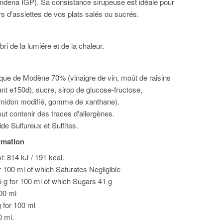
dena IGP). Sa consistance sirupeuse est idéale pour
rs d'assiettes de vos plats salés ou sucrés.
bri de la lumiére et de la chaleur.
que de Modène 70% (vinaigre de vin, moût de raisins
ant e150d), sucre, sirop de glucose-fructose,
amidon modifié, gomme de xanthane).
ut contenir des traces d'allergènes.
de Sulfureux et Sulfites.
ormation
: 814 kJ / 191 kcal.
or 100 ml of which Saturates Negligible
 g for 100 ml of which Sugars 41 g
100 ml
g for 100 ml
0 ml.