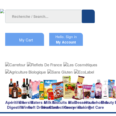
Hello.
Sign in
My Cart
My Account
Apéritifs &
Beers &
Waters &
Milk &
Biscuits &
Main
Desserts &
Household &
Beauty
Digestifs
Wines
Soft Drinks
Breakfast
Confectionery
Groceries
Baking
Pet Care