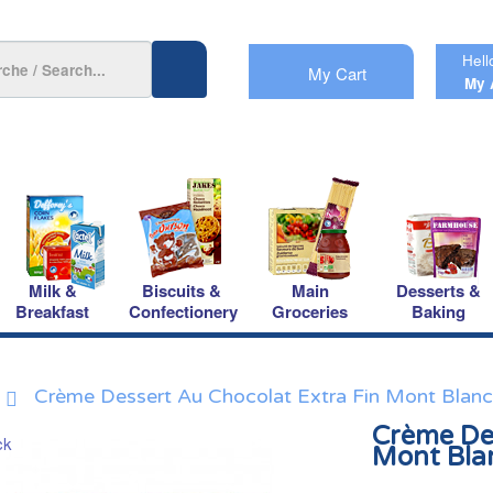
Hell
My Cart
My 
Milk &
Biscuits &
Main
Desserts &
Breakfast
Confectionery
Groceries
Baking
Crème Dessert Au Chocolat Extra Fin Mont Blanc
Crème Des
Mont Bla