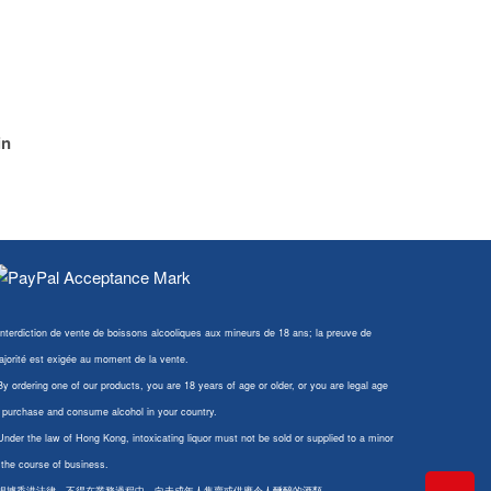
in
Interdiction de vente de boissons alcooliques aux mineurs de 18 ans; la preuve de
jorité est exigée au moment de la vente.
By ordering one of our products, you are 18 years of age or older, or you are legal age
 purchase and consume alcohol in your country.
Under the law of Hong Kong, intoxicating liquor must not be sold or supplied to a minor
 the course of business.
 根據香港法律，不得在業務過程中，向未成年人售賣或供應令人醺醉的酒類。