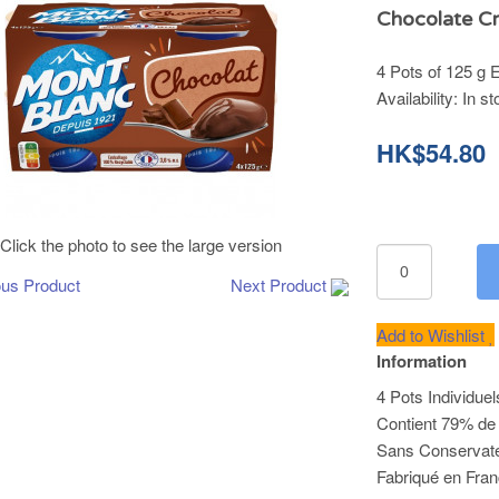
Chocolate C
4 Pots of 125 g 
Availability:
In st
HK$54.80
Click the photo to see the large version
ous Product
Next Product
Add to Wishlist
Information
4 Pots Individue
Contient 79% de 
Sans Conservateu
Fabriqué en Fran