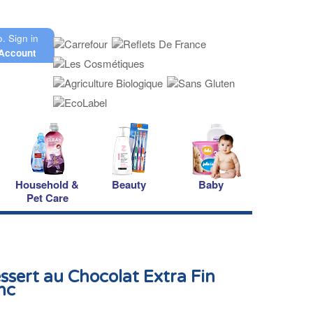
o.
Sign in
Account
Household &
Beauty
Baby
Pet Care
sert au Chocolat Extra Fin
nc