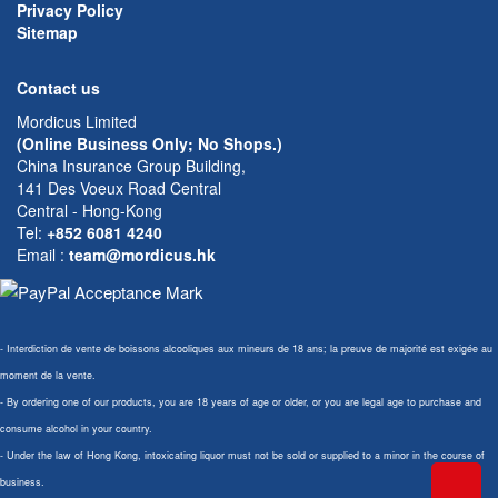
Privacy Policy
Sitemap
Contact us
Mordicus Limited
(Online Business Only; No Shops.)
China Insurance Group Building,
141 Des Voeux Road Central
Central - Hong-Kong
Tel:
+852 6081 4240
Email
:
team@mordicus.hk
- Interdiction de vente de boissons alcooliques aux mineurs de 18 ans; la preuve de majorité est exigée au
moment de la vente.
- By ordering one of our products, you are 18 years of age or older, or you are legal age to purchase and
consume alcohol in your country.
- Under the law of Hong Kong, intoxicating liquor must not be sold or supplied to a minor in the course of
business.