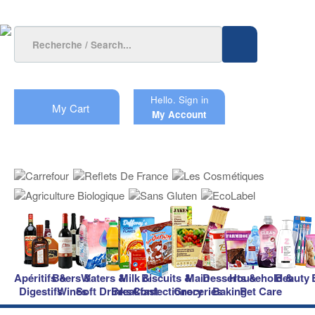
Hello.
Sign in
My Cart
My Account
Apéritifs &
Beers &
Waters &
Milk &
Biscuits &
Main
Desserts &
Household &
Beauty
Digestifs
Wines
Soft Drinks
Breakfast
Confectionery
Groceries
Baking
Pet Care