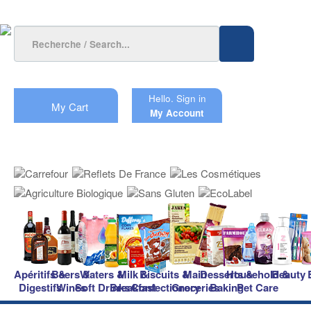
Hello.
Sign in
My Cart
My Account
Apéritifs &
Beers &
Waters &
Milk &
Biscuits &
Main
Desserts &
Household &
Beauty
Digestifs
Wines
Soft Drinks
Breakfast
Confectionery
Groceries
Baking
Pet Care