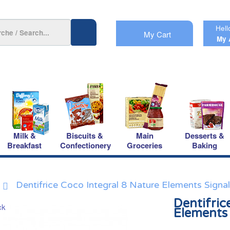
Hell
My Cart
My 
Milk &
Biscuits &
Main
Desserts &
Breakfast
Confectionery
Groceries
Baking
Dentifrice Coco Integral 8 Nature Elements Signal
Dentifric
Elements 