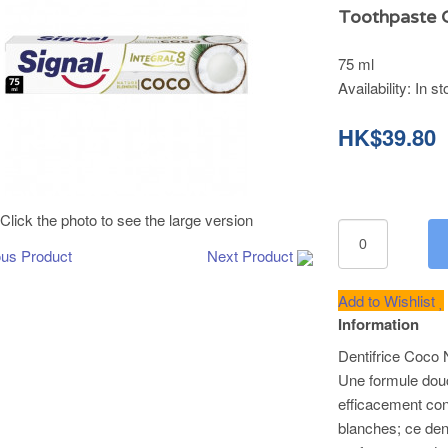
Toothpaste C
75 ml
Availability:
In st
HK$39.80
Click the photo to see the large version
ous Product
Next Product
Add to Wishlist
Information
Dentifrice Coco 
Une formule douce
efficacement cont
blanches; ce dent