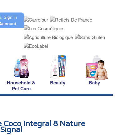
o.
Sign in
Account
Household &
Beauty
Baby
Pet Care
e Coco Integral 8 Nature
Signal