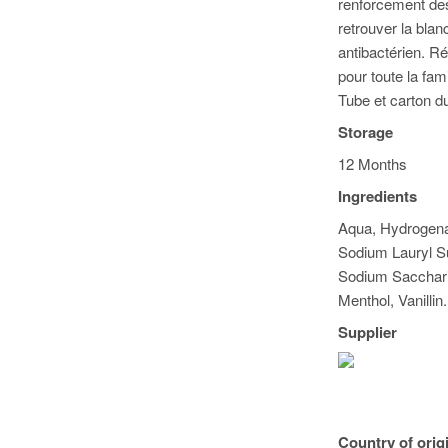
renforcement des 
retrouver la blan
antibactérien. Ré
pour toute la fami
Tube et carton du
Storage
12 Months
Ingredients
Aqua, Hydrogenat
Sodium Lauryl Su
Sodium Saccharin
Menthol, Vanillin.
Supplier
Country of orig