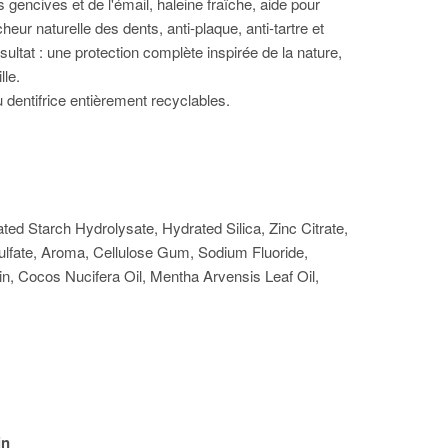
gencives et de l'émail, haleine fraîche, aide pour
cheur naturelle des dents, anti-plaque, anti-tartre et
sultat : une protection complète inspirée de la nature,
lle.
 dentifrice entièrement recyclables.
ed Starch Hydrolysate, Hydrated Silica, Zinc Citrate,
lfate, Aroma, Cellulose Gum, Sodium Fluoride,
, Cocos Nucifera Oil, Mentha Arvensis Leaf Oil,
in