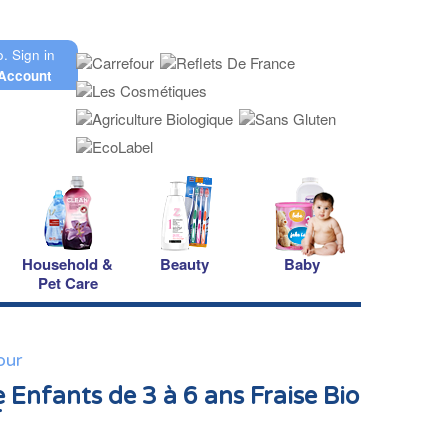
o.
Sign in
Account
Household &
Beauty
Baby
Pet Care
our
e Enfants de 3 à 6 ans Fraise Bio
r