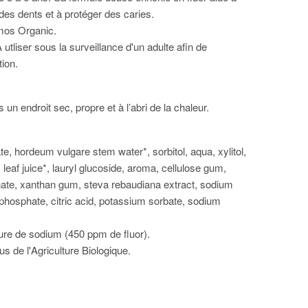
 des dents et à protéger des caries.
mos Organic.
utliser sous la surveillance d'un adulte afin de
tion.
un endroit sec, propre et à l’abri de la chaleur.
e, hordeum vulgare stem water*, sorbitol, aqua, xylitol,
leaf juice*, lauryl glucoside, aroma, cellulose gum,
ate, xanthan gum, steva rebaudiana extract, sodium
 phosphate, citric acid, potassium sorbate, sodium
rure de sodium (450 ppm de fluor).
sus de l'Agriculture Biologique.