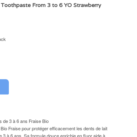
 Toothpaste From 3 to 6 YO Strawberry
ock
s de 3 à 6 ans Fraise Bio
 Bio Fraise pour protéger efficacement les dents de lait
e 3 à 6 ans. Sa formule douce enrichie en fluor aide à