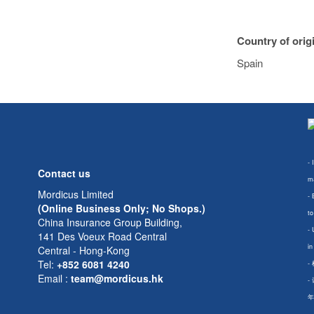
Country of orig
Spain
- 
Contact us
ma
Mordicus Limited
- 
(Online Business Only; No Shops.)
to
China Insurance Group Building,
- 
141 Des Voeux Road Central
in
Central - Hong-Kong
Tel:
+852 6081 4240
-
Email
:
team@mordicus.hk
-
年