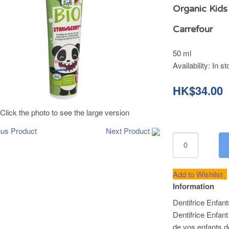
Organic Kids
Carrefour
50 ml
Availability:
In st
HK$34.00
Click the photo to see the large version
ous Product
Next Product
Add to Wishlist
Information
Dentifrice Enfant
Dentifrice Enfant
de vos enfants d