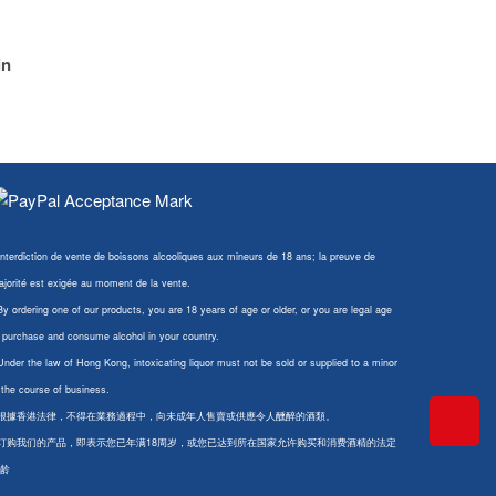
in
Interdiction de vente de boissons alcooliques aux mineurs de 18 ans; la preuve de
jorité est exigée au moment de la vente.
By ordering one of our products, you are 18 years of age or older, or you are legal age
 purchase and consume alcohol in your country.
Under the law of Hong Kong, intoxicating liquor must not be sold or supplied to a minor
 the course of business.
 根據香港法律，不得在業務過程中，向未成年人售賣或供應令人醺醉的酒類。
 订购我们的产品，即表示您已年满18周岁，或您已达到所在国家允许购买和消费酒精的法定
龄