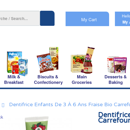
Hell
My Cart
My 
Milk &
Biscuits &
Main
Desserts &
Breakfast
Confectionery
Groceries
Baking
Dentifrice Enfants De 3 À 6 Ans Fraise Bio Carref
Dentifric
Carrefou