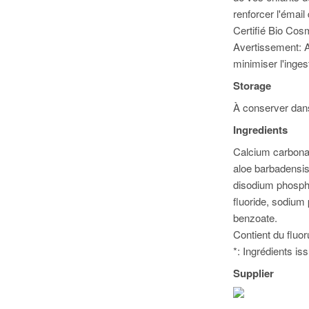
renforcer l'émail
Certifié Bio Cos
Avertissement: A 
minimiser l'inges
Storage
À conserver dans 
Ingredients
Calcium carbonat
aloe barbadensis 
disodium phosph
fluoride, sodium
benzoate.
Contient du fluo
*: Ingrédients is
Supplier