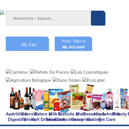
Hello.
Sign in
My Cart
My Account
Apéritifs &
Beers &
Waters &
Milk &
Biscuits &
Main
Desserts &
Household &
Beauty
Digestifs
Wines
Soft Drinks
Breakfast
Confectionery
Groceries
Baking
Pet Care