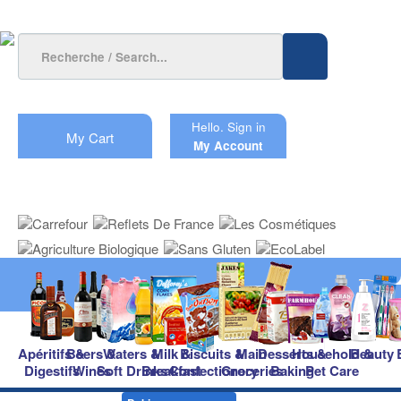
Hello.
Sign in
My Cart
My Account
Apéritifs &
Beers &
Waters &
Milk &
Biscuits &
Main
Desserts &
Household &
Beauty
Digestifs
Wines
Soft Drinks
Breakfast
Confectionery
Groceries
Baking
Pet Care