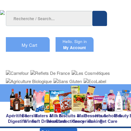
Hello.
Sign in
My Cart
My Account
Apéritifs &
Beers &
Waters &
Milk &
Biscuits &
Main
Desserts &
Household &
Beauty
Digestifs
Wines
Soft Drinks
Breakfast
Confectionery
Groceries
Baking
Pet Care