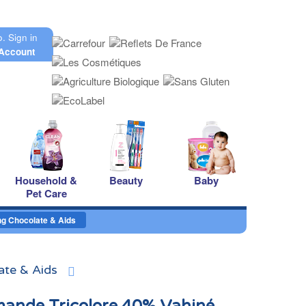
o.
Sign in
Account
Household &
Beauty
Baby
Pet Care
g Chocolate & Aids
ate & Aids