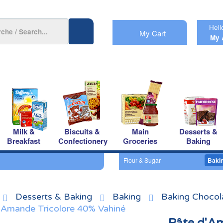
Hell
My Cart
My 
Milk &
Biscuits &
Main
Desserts &
Breakfast
Confectionery
Groceries
Baking
Flour & Sugar
Bakin
Desserts & Baking
Baking
Baking Chocol
'Amande Tricolore 40% Vahiné