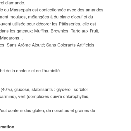
rel d'amande.
e ou Massepain est confectionnée avec des amandes
ment moulues, mélangées à du blanc d'oeuf et du
uvent utilisée pour décorer les Pâtisseries, elle est
dans les gateaux: Muffins, Brownies, Tarte aux Fruit,
 Macarons...
; Sans Arôme Ajouté; Sans Colorants Artificiels.
bri de la chaleur et de l'humidité.
0%), glucose, stabilisants : glycérol, sorbitol,
(carmins), vert (complexes cuivre chlorophylles,
eut contenir des gluten, de noisettes et graines de
ormation