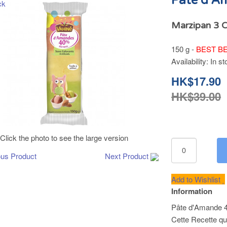
Pâte d'A
Marzipan 3 C
150 g -
BEST BE
Availability:
In st
HK$17.90
HK$39.00
Click the photo to see the large version
ous Product
Next Product
Add to Wishlist
Information
Pâte d'Amande 4
Cette Recette qua