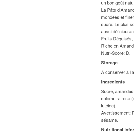
un bon goût natu
La Pâte d'Amand
mondées et fine
sucre. Le plus so
aussi délicieuse 
Fruits Déguisés,
Riche en Amandes
Nutri-Score: D.
Storage
A conserver à l'a
Ingredients
Sucre, amandes (4
colorants: rose 
lutéine).
Avertissement: P
sésame.
Nutritional Inf