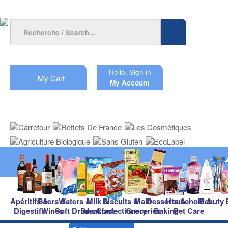
Hello.
Sign in
My Cart
My Account
Apéritifs &
Beers &
Waters &
Milk &
Biscuits &
Main
Desserts &
Household &
Beauty
Digestifs
Wines
Soft Drinks
Breakfast
Confectionery
Groceries
Baking
Pet Care