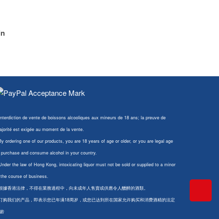
in
Interdiction de vente de boissons alcooliques aux mineurs de 18 ans; la preuve de
jorité est exigée au moment de la vente.
By ordering one of our products, you are 18 years of age or older, or you are legal age
 purchase and consume alcohol in your country.
Under the law of Hong Kong, intoxicating liquor must not be sold or supplied to a minor
 the course of business.
 根據香港法律，不得在業務過程中，向未成年人售賣或供應令人醺醉的酒類。
 订购我们的产品，即表示您已年满18周岁，或您已达到所在国家允许购买和消费酒精的法定
龄