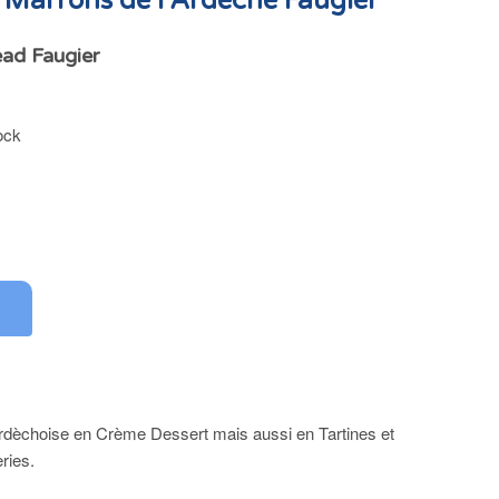
Marrons de l'Ardèche Faugier
ad Faugier
ock
rdèchoise en Crème Dessert mais aussi en Tartines et
ries.