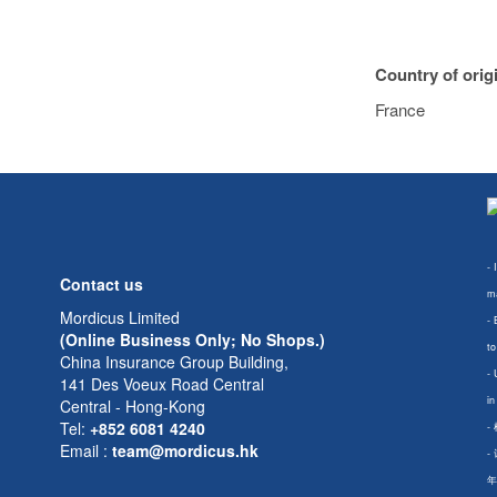
Country of orig
France
- 
Contact us
ma
Mordicus Limited
- 
(Online Business Only; No Shops.)
to
China Insurance Group Building,
- 
141 Des Voeux Road Central
in
Central - Hong-Kong
Tel:
+852 6081 4240
-
Email
:
team@mordicus.hk
-
年