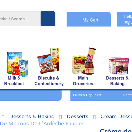
Hell
My Cart
My 
Milk &
Biscuits &
Main
Desserts &
Breakfast
Confectionery
Groceries
Baking
Fruits & Dry Fruits
Compo
Desserts & Baking
Desserts
Cream Desse
De Marrons De L'Ardèche Faugier