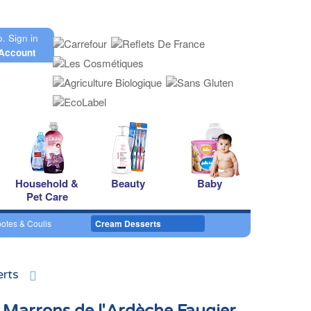
o.
Sign in
Account
Household &
Beauty
Baby
Pet Care
tes & Coulis
Cream Desserts
rts