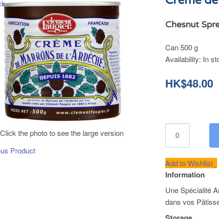
Crème de 
Chesnut Spre
Can 500 g
Availability:
In st
HK$48.00
Click the photo to see the large version
ous Product
Add to Wishlist
Information
Une Spécialité A
dans vos Pâtisse
Storage