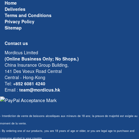
Home
Deliveries
Terms and Conditions
Privacy Policy
Sitemap
Contact us
Mordicus Limited
(Online Business Only; No Shops.)
China Insurance Group Building,
141 Des Voeux Road Central
Central - Hong-Kong
Tel:
+852 6081 4240
Email
:
team@mordicus.hk
- Interdiction de vente de boissons alcooliques aux mineurs de 18 ans; la preuve de majorité est exigée au
moment de la vente.
- By ordering one of our products, you are 18 years of age or older, or you are legal age to purchase and
consume alcohol in your country.