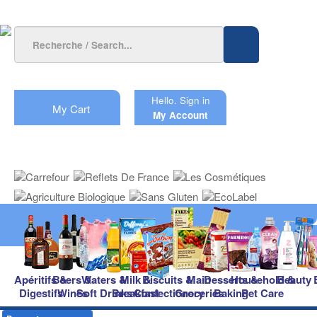
Hello.
Sign in
My Cart
My Account
Apéritifs &
Beers &
Waters &
Milk &
Biscuits &
Main
Desserts &
Household &
Beauty
Digestifs
Wines
Soft Drinks
Breakfast
Confectionery
Groceries
Baking
Pet Care