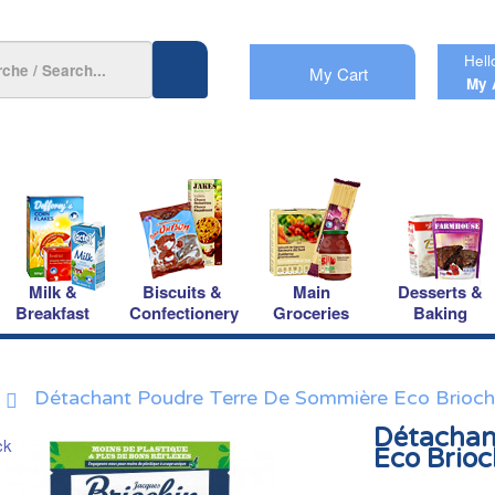
Hell
My Cart
My 
Milk &
Biscuits &
Main
Desserts &
Breakfast
Confectionery
Groceries
Baking
Détachant Poudre Terre De Sommière Eco Brioch
Détachan
Eco Brioc