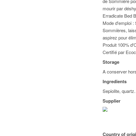
de Sommière pomp
mourir par déshy
Erradicate Bed B
Mode d'emploi :
Sommières, laiss
aspirez pour élim
Produit 100% d'O
Certifié par Ecoc
Storage
A conserver hors
Ingredients
Sepiolite, quartz.
Supplier
Country of orig