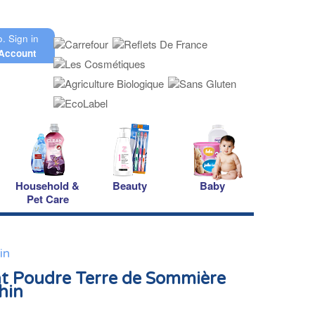
o.
Sign in
Account
Household &
Beauty
Baby
Pet Care
in
t Poudre Terre de Sommière
hin