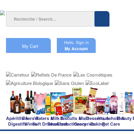
Hello.
Sign in
My Cart
My Account
Apéritifs &
Beers &
Waters &
Milk &
Biscuits &
Main
Desserts &
Household &
Beauty
Digestifs
Wines
Soft Drinks
Breakfast
Confectionery
Groceries
Baking
Pet Care