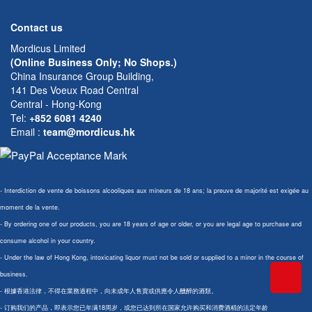
Contact us
Mordicus Limited
(Online Business Only; No Shops.)
China Insurance Group Building,
141 Des Voeux Road Central
Central - Hong-Kong
Tel:
+852 6081 4240
Email
:
team@mordicus.hk
- Interdiction de vente de boissons alcooliques aux mineurs de 18 ans; la preuve de majorité est exigée au
moment de la vente.
- By ordering one of our products, you are 18 years of age or older, or you are legal age to purchase and
consume alcohol in your country.
- Under the law of Hong Kong, intoxicating liquor must not be sold or supplied to a minor in the course of
business.
- 根據香港法律，不得在業務過程中，向未成年人售賣或供應令人醺醉的酒類。
- 订购我们的产品，即表示您已年满18周岁，或您已达到所在国家允许购买和消费酒精的法定年龄