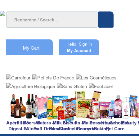
Hello.
Sign in
My Cart
My Account
Apéritifs &
Beers &
Waters &
Milk &
Biscuits &
Main
Desserts &
Household &
Beauty
Digestifs
Wines
Soft Drinks
Breakfast
Confectionery
Groceries
Baking
Pet Care