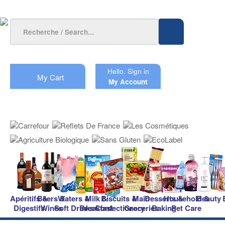
Hello.
Sign in
My Cart
My Account
Apéritifs &
Beers &
Waters &
Milk &
Biscuits &
Main
Desserts &
Household &
Beauty
Digestifs
Wines
Soft Drinks
Breakfast
Confectionery
Groceries
Baking
Pet Care