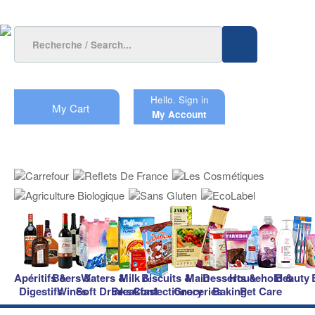
Hello.
Sign in
My Cart
My Account
Apéritifs &
Beers &
Waters &
Milk &
Biscuits &
Main
Desserts &
Household &
Beauty
Digestifs
Wines
Soft Drinks
Breakfast
Confectionery
Groceries
Baking
Pet Care