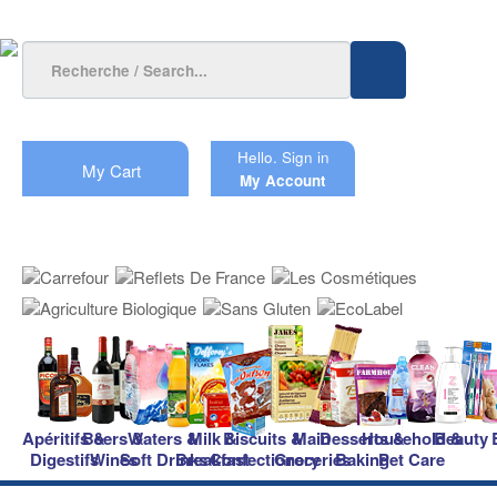
Hello.
Sign in
My Cart
My Account
Apéritifs &
Beers &
Waters &
Milk &
Biscuits &
Main
Desserts &
Household &
Beauty
Digestifs
Wines
Soft Drinks
Breakfast
Confectionery
Groceries
Baking
Pet Care