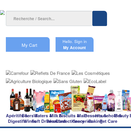
Hello.
Sign in
My Cart
My Account
Apéritifs &
Beers &
Waters &
Milk &
Biscuits &
Main
Desserts &
Household &
Beauty
Digestifs
Wines
Soft Drinks
Breakfast
Confectionery
Groceries
Baking
Pet Care