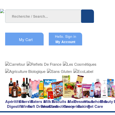
Hello.
Sign in
My Cart
My Account
Apéritifs &
Beers &
Waters &
Milk &
Biscuits &
Main
Desserts &
Household &
Beauty
Digestifs
Wines
Soft Drinks
Breakfast
Confectionery
Groceries
Baking
Pet Care