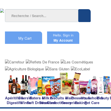
Hello.
Sign in
My Cart
My Account
Apéritifs &
Beers &
Waters &
Milk &
Biscuits &
Main
Desserts &
Household &
Beauty
Digestifs
Wines
Soft Drinks
Breakfast
Confectionery
Groceries
Baking
Pet Care