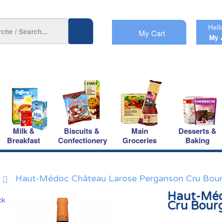
Hell
My Cart
My 
Milk &
Biscuits &
Main
Desserts &
Breakfast
Confectionery
Groceries
Baking
Haut-Médoc Château Larose Perganson Cru Bou
Haut-Méd
Cru Bour