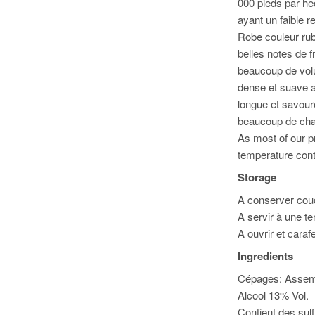
000 pieds par hec
ayant un faible 
Robe couleur rub
belles notes de f
beaucoup de volu
dense et suave a
longue et savour
beaucoup de cha
As most of our p
temperature cont
Storage
A conserver couch
A servir à une t
A ouvrir et caraf
Ingredients
Cépages: Assemb
Alcool 13% Vol.
Contient des sulf