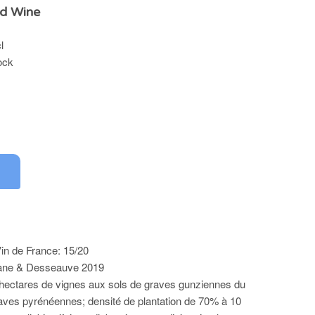
d Wine
l
ock
0
in de France: 15/20
tane & Desseauve 2019
 hectares de vignes aux sols de graves gunziennes du
raves pyrénéennes; densité de plantation de 70% à 10