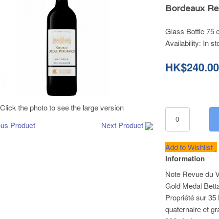
Bordeaux Re
Glass Bottle 75 c
Availability:
In st
HK$240.0
Click the photo to see the large version
ous Product
Next Product
Add to Wishlist
Information
Note Revue du V
Gold Medal Bet
Propriété sur 35
quaternaire et g