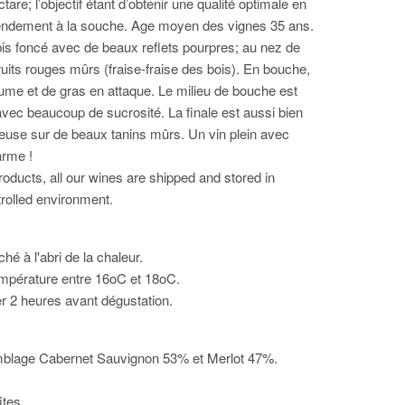
tare; l’objectif étant d’obtenir une qualité optimale en
rendement à la souche. Age moyen des vignes 35 ans.
is foncé avec de beaux reflets pourpres; au nez de
ruits rouges mûrs (fraise-fraise des bois). En bouche,
me et de gras en attaque. Le milieu de bouche est
vec beaucoup de sucrosité. La finale est aussi bien
euse sur de beaux tanins mûrs. Un vin plein avec
rme !
roducts, all our wines are shipped and stored in
rolled environment.
é à l'abri de la chaleur.
empérature entre 16oC et 18oC.
er 2 heures avant dégustation.
lage Cabernet Sauvignon 53% et Merlot 47%.
ites.