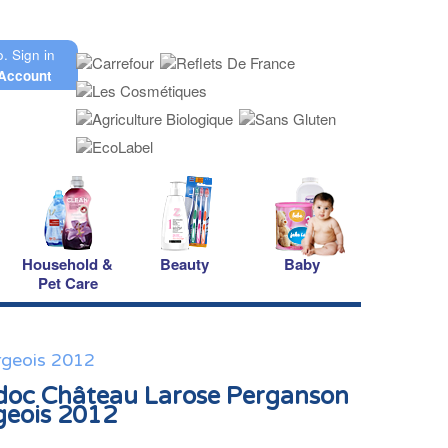
o.
Sign in
Account
Household &
Beauty
Baby
Pet Care
rgeois 2012
oc Château Larose Perganson
geois 2012