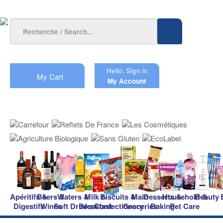
Hello.
Sign in
My Cart
My Account
Apéritifs &
Beers &
Waters &
Milk &
Biscuits &
Main
Desserts &
Household &
Beauty
Digestifs
Wines
Soft Drinks
Breakfast
Confectionery
Groceries
Baking
Pet Care