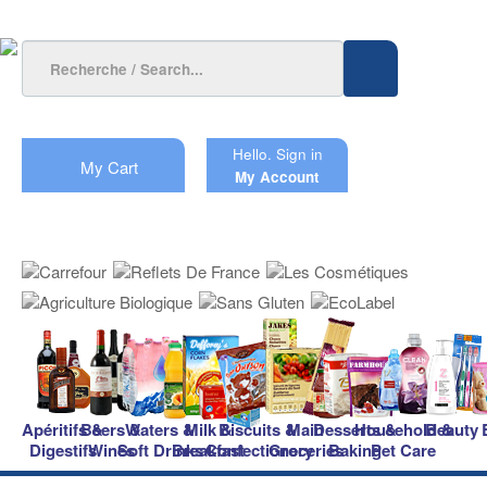
Hello.
Sign in
My Cart
My Account
Apéritifs &
Beers &
Waters &
Milk &
Biscuits &
Main
Desserts &
Household &
Beauty
Digestifs
Wines
Soft Drinks
Breakfast
Confectionery
Groceries
Baking
Pet Care