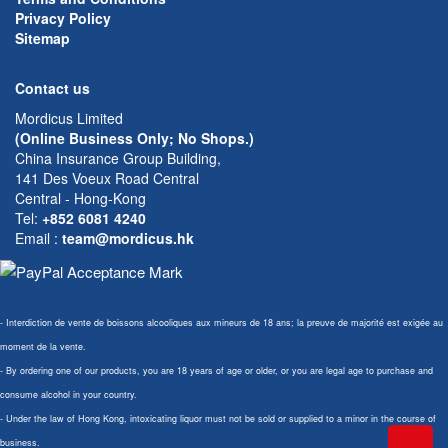
Privacy Policy
Sitemap
Contact us
Mordicus Limited
(Online Business Only; No Shops.)
China Insurance Group Building,
141 Des Voeux Road Central
Central - Hong-Kong
Tel:
+852 6081 4240
Email
:
team@mordicus.hk
- Interdiction de vente de boissons alcooliques aux mineurs de 18 ans; la preuve de majorité est exigée au
moment de la vente.
- By ordering one of our products, you are 18 years of age or older, or you are legal age to purchase and
consume alcohol in your country.
- Under the law of Hong Kong, intoxicating liquor must not be sold or supplied to a minor in the course of
business.