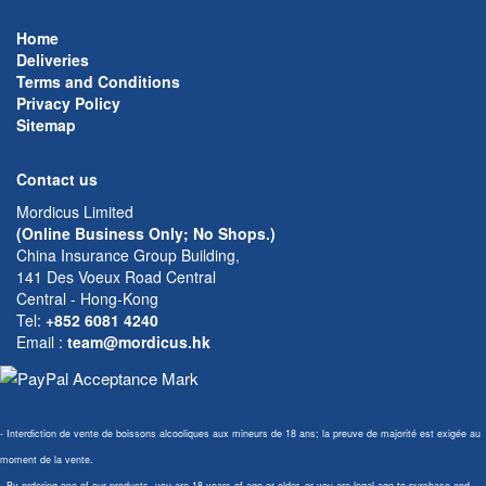
Home
Deliveries
Terms and Conditions
Privacy Policy
Sitemap
Contact us
Mordicus Limited
(Online Business Only; No Shops.)
China Insurance Group Building,
141 Des Voeux Road Central
Central - Hong-Kong
Tel:
+852 6081 4240
Email
:
team@mordicus.hk
- Interdiction de vente de boissons alcooliques aux mineurs de 18 ans; la preuve de majorité est exigée au
moment de la vente.
- By ordering one of our products, you are 18 years of age or older, or you are legal age to purchase and