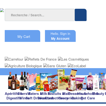
Hello.
Sign in
My Cart
My Account
Apéritifs &
Beers &
Waters &
Milk &
Biscuits &
Main
Desserts &
Household &
Beauty
Digestifs
Wines
Soft Drinks
Breakfast
Confectionery
Groceries
Baking
Pet Care