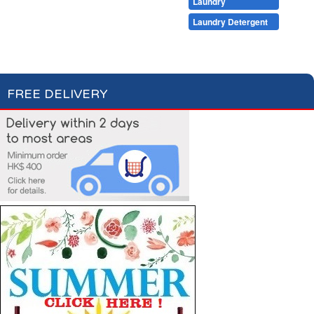
Cleaning
Dishwashing
Laundry
Pet Care
Laundry Care
Laundry Detergent
Fabric Conditioner
FREE DELIVERY