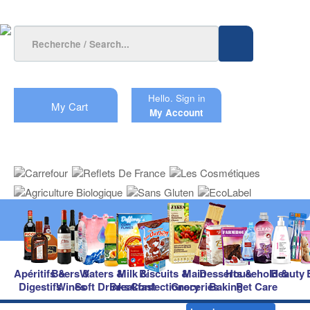
Hello.
Sign in
My Cart
My Account
Apéritifs &
Beers &
Waters &
Milk &
Biscuits &
Main
Desserts &
Household &
Beauty
Digestifs
Wines
Soft Drinks
Breakfast
Confectionery
Groceries
Baking
Pet Care