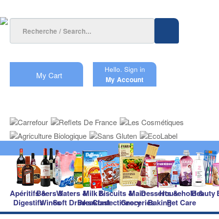
Hello.
Sign in
My Cart
My Account
Apéritifs &
Beers &
Waters &
Milk &
Biscuits &
Main
Desserts &
Household &
Beauty
Digestifs
Wines
Soft Drinks
Breakfast
Confectionery
Groceries
Baking
Pet Care