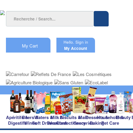
Hello.
Sign in
My Cart
My Account
Apéritifs &
Beers &
Waters &
Milk &
Biscuits &
Main
Desserts &
Household &
Beauty
Digestifs
Wines
Soft Drinks
Breakfast
Confectionery
Groceries
Baking
Pet Care