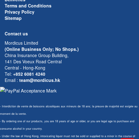
Terms and Conditions
Privacy Policy
Sitemap
Contact us
Mordicus Limited
(Online Business Only; No Shops.)
China Insurance Group Building,
141 Des Voeux Road Central
Central - Hong-Kong
Tel:
+852 6081 4240
Email
:
team@mordicus.hk
- Interdiction de vente de boissons alcooliques aux mineurs de 18 ans; la preuve de majorité est exigée au
moment de la vente.
- By ordering one of our products, you are 18 years of age or older, or you are legal age to purchase and
consume alcohol in your country.
- Under the law of Hong Kong, intoxicating liquor must not be sold or supplied to a minor in the course of