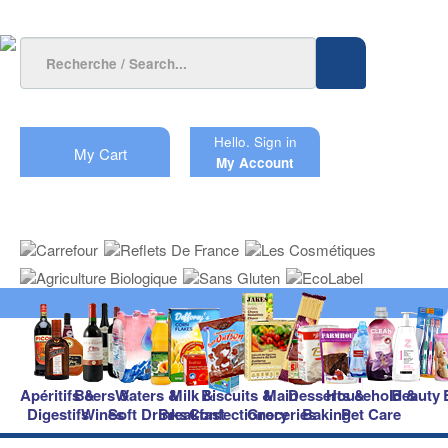
Hello.
Sign in
My Cart
My Account
Apéritifs &
Beers &
Waters &
Milk &
Biscuits &
Main
Desserts &
Household &
Beauty
Digestifs
Wines
Soft Drinks
Breakfast
Confectionery
Groceries
Baking
Pet Care