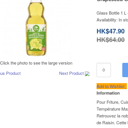
Glass Bottle 1 L
Availability:
In st
HK$47.90
HK$64.00
Click the photo to see the large version
ous Product
Next Product
Add to Wishlist
Information
Pour Friture, Cu
Température Ma
Retrouvez la nob
de Raisin. Cette 