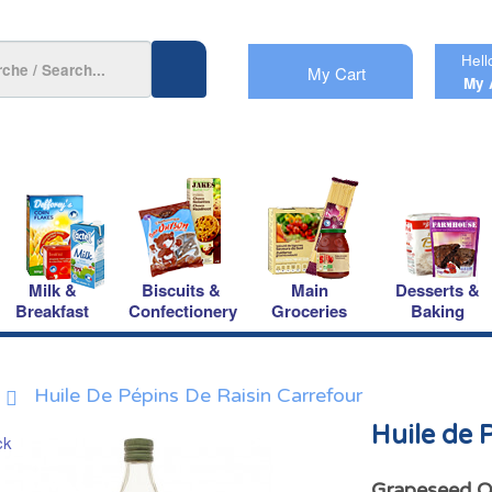
Hell
My Cart
My 
Milk &
Biscuits &
Main
Desserts &
Breakfast
Confectionery
Groceries
Baking
Huile De Pépins De Raisin Carrefour
Huile de 
Grapeseed Oi