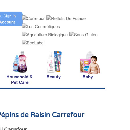
o.
Sign in
Account
Household &
Beauty
Baby
Pet Care
Pépins de Raisin Carrefour
l Carrefour