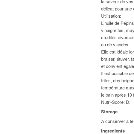
la saveur de vos 
délicat pour une
Utilisation:
L'huile de Pépins
vinaigrettes, m
crudités diverse
ou de viandes.
Elle est idéale lo
braiser, étuver, f
et convient égale
Il est possible d
frites, des beign
température maxi
le bain après 10 f
Nutri-Score: D.
Storage
A conserver à tem
Ingredients