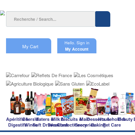
Hello.
Sign in
My Cart
My Account
Apéritifs &
Beers &
Waters &
Milk &
Biscuits &
Main
Desserts &
Household &
Beauty
Digestifs
Wines
Soft Drinks
Breakfast
Confectionery
Groceries
Baking
Pet Care