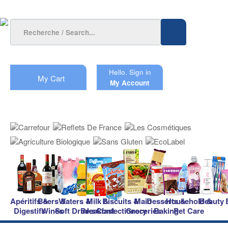
Hello.
Sign in
My Cart
My Account
Apéritifs &
Beers &
Waters &
Milk &
Biscuits &
Main
Desserts &
Household &
Beauty
Digestifs
Wines
Soft Drinks
Breakfast
Confectionery
Groceries
Baking
Pet Care