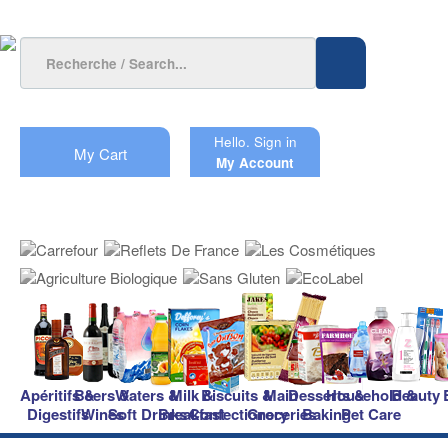
Hello.
Sign in
My Cart
My Account
Apéritifs &
Beers &
Waters &
Milk &
Biscuits &
Main
Desserts &
Household &
Beauty
Digestifs
Wines
Soft Drinks
Breakfast
Confectionery
Groceries
Baking
Pet Care