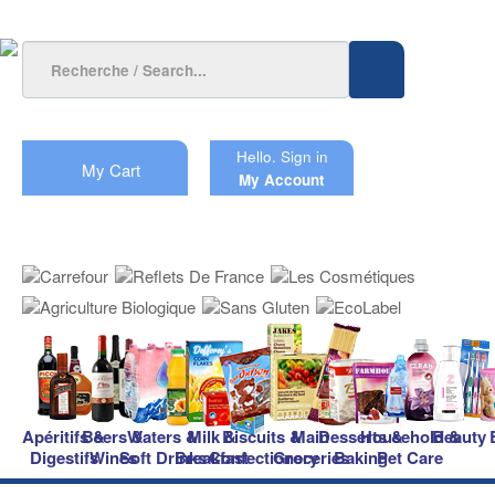
Hello.
Sign in
My Cart
My Account
Apéritifs &
Beers &
Waters &
Milk &
Biscuits &
Main
Desserts &
Household &
Beauty
Digestifs
Wines
Soft Drinks
Breakfast
Confectionery
Groceries
Baking
Pet Care