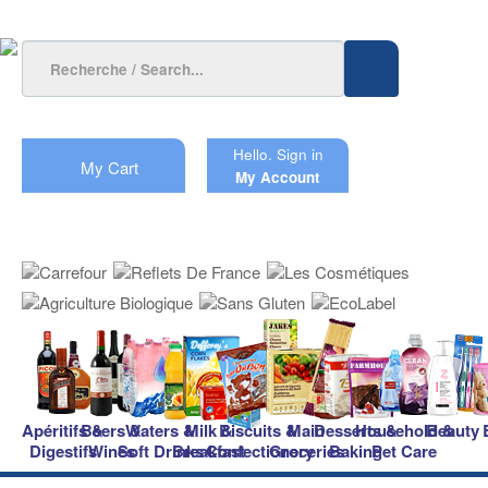
Hello.
Sign in
My Cart
My Account
Apéritifs &
Beers &
Waters &
Milk &
Biscuits &
Main
Desserts &
Household &
Beauty
Digestifs
Wines
Soft Drinks
Breakfast
Confectionery
Groceries
Baking
Pet Care