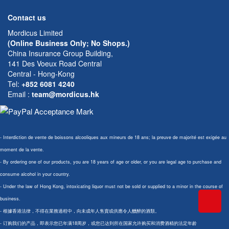
Contact us
Mordicus Limited
(Online Business Only; No Shops.)
China Insurance Group Building,
141 Des Voeux Road Central
Central - Hong-Kong
Tel:
+852 6081 4240
Email
:
team@mordicus.hk
- Interdiction de vente de boissons alcooliques aux mineurs de 18 ans; la preuve de majorité est exigée au
moment de la vente.
- By ordering one of our products, you are 18 years of age or older, or you are legal age to purchase and
consume alcohol in your country.
- Under the law of Hong Kong, intoxicating liquor must not be sold or supplied to a minor in the course of
business.
- 根據香港法律，不得在業務過程中，向未成年人售賣或供應令人醺醉的酒類。
- 订购我们的产品，即表示您已年满18周岁，或您已达到所在国家允许购买和消费酒精的法定年龄