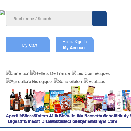
Hello.
Sign in
My Cart
My Account
Apéritifs &
Beers &
Waters &
Milk &
Biscuits &
Main
Desserts &
Household &
Beauty
Digestifs
Wines
Soft Drinks
Breakfast
Confectionery
Groceries
Baking
Pet Care