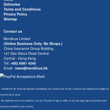
Deliveries
Terms and Conditions
Privacy Policy
Sitemap
Contact us
Mordicus Limited
(Online Business Only; No Shops.)
China Insurance Group Building,
141 Des Voeux Road Central
Central - Hong-Kong
Tel:
+852 6081 4240
Email
:
team@mordicus.hk
- Interdiction de vente de boissons alcooliques aux mineurs de 18 ans; la preuve de majorité est exigée au
moment de la vente.
- By ordering one of our products, you are 18 years of age or older, or you are legal age to purchase and
consume alcohol in your country.