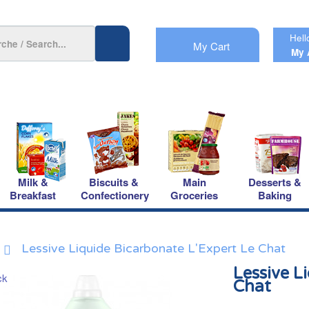
Hell
My Cart
My 
Milk &
Biscuits &
Main
Desserts &
Breakfast
Confectionery
Groceries
Baking
Lessive Liquide Bicarbonate L'Expert Le Chat
Lessive L
Chat