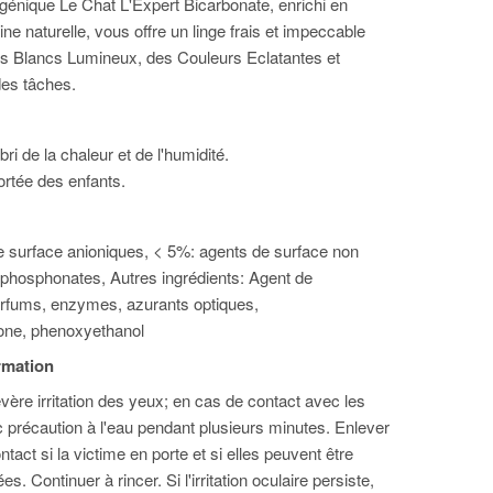
génique Le Chat L'Expert Bicarbonate, enrichi en
gine naturelle, vous offre un linge frais et impeccable
s Blancs Lumineux, des Couleurs Eclatantes et
des tâches.
bri de la chaleur et de l'humidité.
ortée des enfants.
 surface anioniques, < 5%: agents de surface non
 phosphonates, Autres ingrédients: Agent de
arfums, enzymes, azurants optiques,
none, phenoxyethanol
ormation
ère irritation des yeux; en cas de contact avec les
c précaution à l'eau pendant plusieurs minutes. Enlever
ontact si la victime en porte et si elles peuvent être
s. Continuer à rincer. Si l'irritation oculaire persiste,