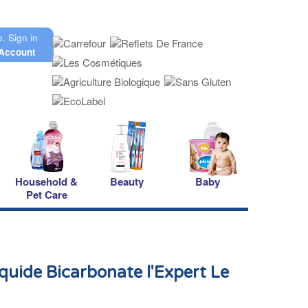
o.
Sign in
Account
Household &
Beauty
Baby
Pet Care
iquide Bicarbonate l'Expert Le