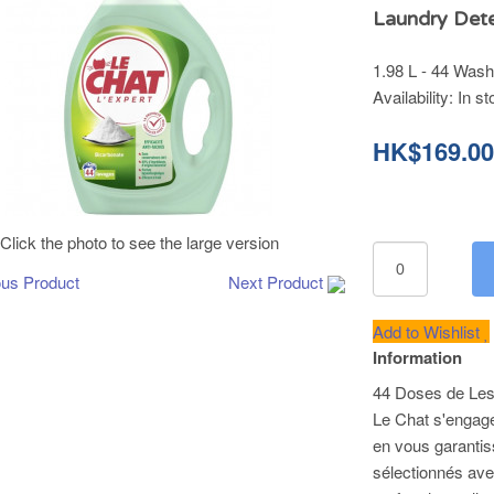
Laundry Dete
1.98 L - 44 Was
Availability:
In st
HK$169.0
Click the photo to see the large version
ous Product
Next Product
Add to Wishlist
Information
44 Doses de Less
Le Chat s'engage
en vous garantiss
sélectionnés ave