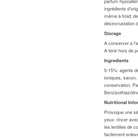
parfum hypoaller
ingrédients d'ori
même à froid; de
désincrustation 
Storage
A conserver a l'a
A tenir hors de p
Ingredients
5-15%: agents de
ioniques, savon,
conservation, P
Benzisothiazoli
Nutritional Inf
Provoque une sév
yeux: rincer ave
les lentilles de c
facilement enlevée