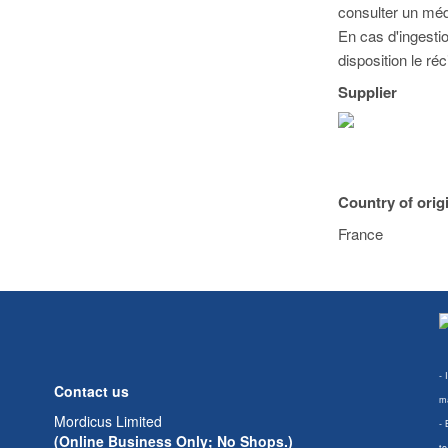
consulter un méd
En cas d'ingesti
disposition le réc
Supplier
Country of orig
France
- 
Contact us
ma
Mordicus Limited
- 
(Online Business Only; No Shops.)
to