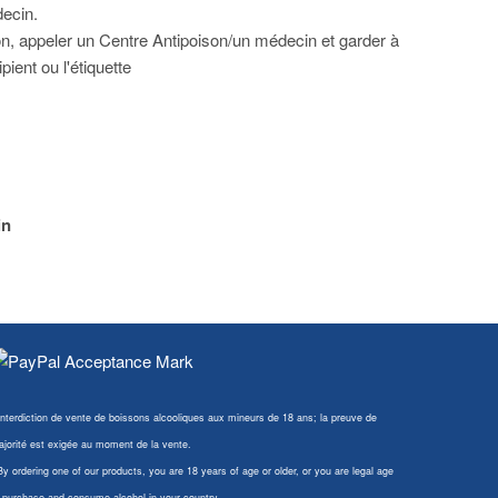
ecin.
on, appeler un Centre Antipoison/un médecin et garder à
ipient ou l'étiquette
in
Interdiction de vente de boissons alcooliques aux mineurs de 18 ans; la preuve de
jorité est exigée au moment de la vente.
By ordering one of our products, you are 18 years of age or older, or you are legal age
 purchase and consume alcohol in your country.