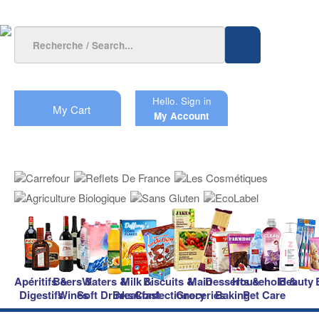
Hello.
Sign in
My Cart
My Account
Apéritifs &
Beers &
Waters &
Milk &
Biscuits &
Main
Desserts &
Household &
Beauty
Digestifs
Wines
Soft Drinks
Breakfast
Confectionery
Groceries
Baking
Pet Care