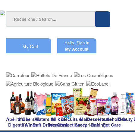
Hello.
Sign in
My Cart
My Account
Apéritifs &
Beers &
Waters &
Milk &
Biscuits &
Main
Desserts &
Household &
Beauty
Digestifs
Wines
Soft Drinks
Breakfast
Confectionery
Groceries
Baking
Pet Care