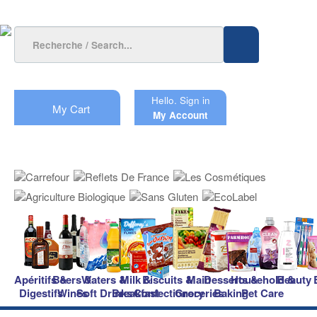
Hello.
Sign in
My Cart
My Account
Apéritifs &
Beers &
Waters &
Milk &
Biscuits &
Main
Desserts &
Household &
Beauty
Digestifs
Wines
Soft Drinks
Breakfast
Confectionery
Groceries
Baking
Pet Care