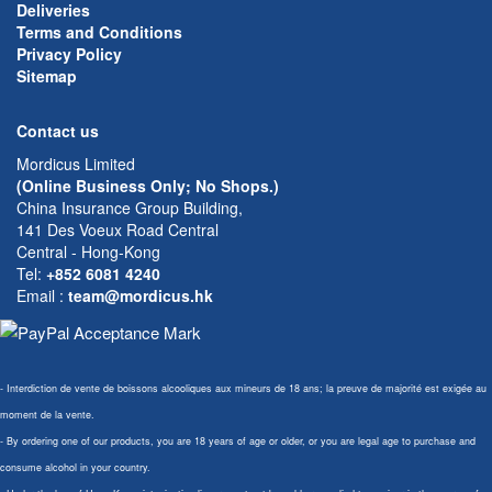
Deliveries
Terms and Conditions
Privacy Policy
Sitemap
Contact us
Mordicus Limited
(Online Business Only; No Shops.)
China Insurance Group Building,
141 Des Voeux Road Central
Central - Hong-Kong
Tel:
+852 6081 4240
Email
:
team@mordicus.hk
- Interdiction de vente de boissons alcooliques aux mineurs de 18 ans; la preuve de majorité est exigée au
moment de la vente.
- By ordering one of our products, you are 18 years of age or older, or you are legal age to purchase and
consume alcohol in your country.