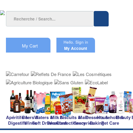
Hello.
Sign in
My Cart
My Account
Apéritifs &
Beers &
Waters &
Milk &
Biscuits &
Main
Desserts &
Household &
Beauty
Digestifs
Wines
Soft Drinks
Breakfast
Confectionery
Groceries
Baking
Pet Care