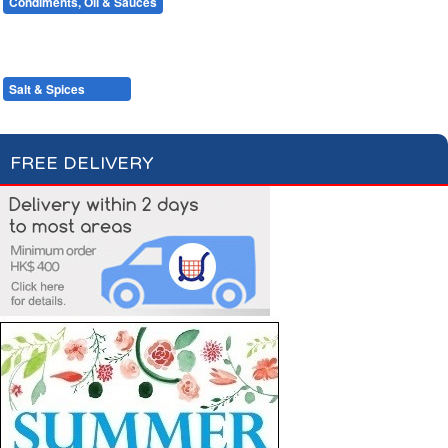
Condiments, Oil & Sauces
Soups & Croûtons
Pasta & Dry Food
Meat & Fish
Vegetables
Ready Meals
Mustards & Table Sauces
Gherkins & Olives
Oil & Vinegar
Salt & Spices
Cooking Sauces & Stocks
FREE DELIVERY