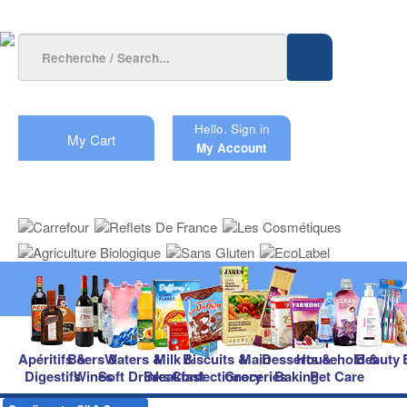
Hello.
Sign in
My Cart
My Account
Apéritifs &
Beers &
Waters &
Milk &
Biscuits &
Main
Desserts &
Household &
Beauty
Digestifs
Wines
Soft Drinks
Breakfast
Confectionery
Groceries
Baking
Pet Care