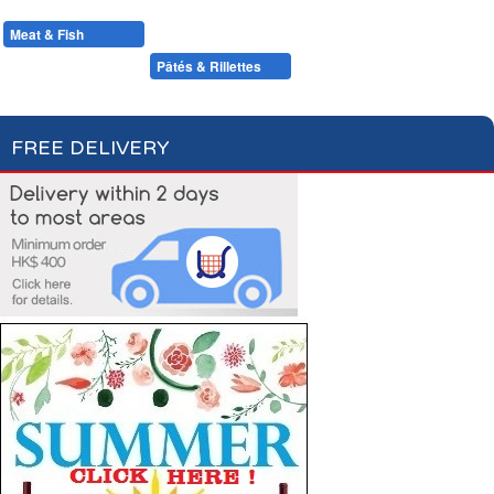
Condiments, Oil & Sauces
Soups & Croûtons
Pasta & Dry Food
Meat & Fish
Vegetables
Ready Meals
Foie Gras
Pâtés & Rillettes
Fish
FREE DELIVERY