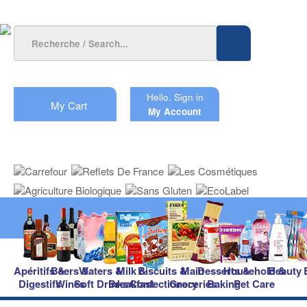
Hello.
Sign in
My Cart
My Account
Apéritifs &
Beers &
Waters &
Milk &
Biscuits &
Main
Desserts &
Household &
Beauty
Digestifs
Wines
Soft Drinks
Breakfast
Confectionery
Groceries
Baking
Pet Care