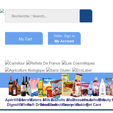
Hello.
Sign in
My Cart
My Account
Apéritifs &
Beers &
Waters &
Milk &
Biscuits &
Main
Desserts &
Household &
Beauty
Digestifs
Wines
Soft Drinks
Breakfast
Confectionery
Groceries
Baking
Pet Care