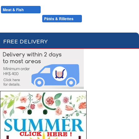
Condiments, Oil & Sauces
Soups & Croûtons
Pasta & Dry Food
Meat & Fish
Vegetables
Ready Meals
Foie Gras
Pâtés & Rillettes
Fish
FREE DELIVERY