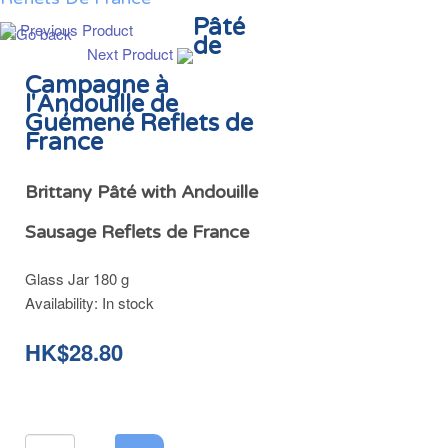
Pâté
Previous Product
de
Next Product
Campagne à
l'Andouille de
Guémené Reflets de
France
Brittany Pâté with Andouille
Sausage Reflets de France
Glass Jar 180 g
Availability:
In stock
HK$28.80