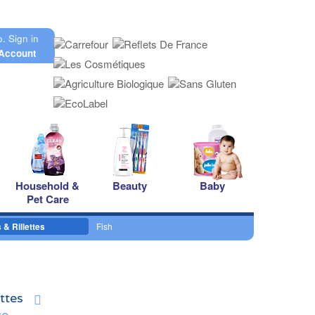
o.
Sign in
Account
Household &
Beauty
Baby
Pet Care
 & Rillettes
Fish
ettes