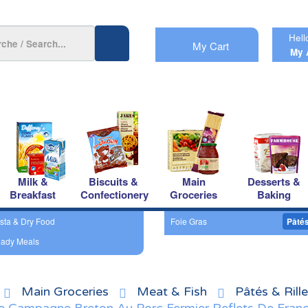
Hell
My Cart
My 
Milk &
Biscuits &
Main
Desserts &
Breakfast
Confectionery
Groceries
Baking
sta & Dry Food
Foie Gras
Pâtés
ady Meals
Main Groceries
Meat & Fish
Pâtés & Rill