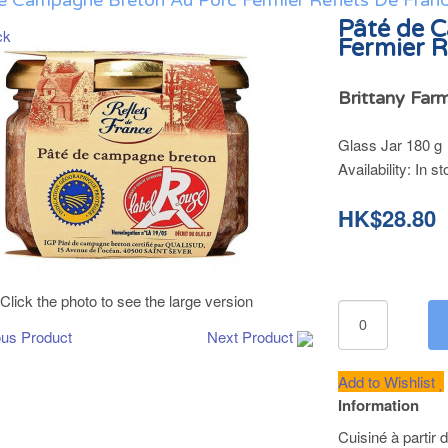
e Campagne Breton Au Porc Fermier Reflets De Fran
Pâté de 
Fermier R
Brittany Far
Glass Jar 180 g
Availability:
In st
HK$28.80
Click the photo to see the large version
ous Product
Next Product
Add to Wishlist
Information
Cuisiné à partir