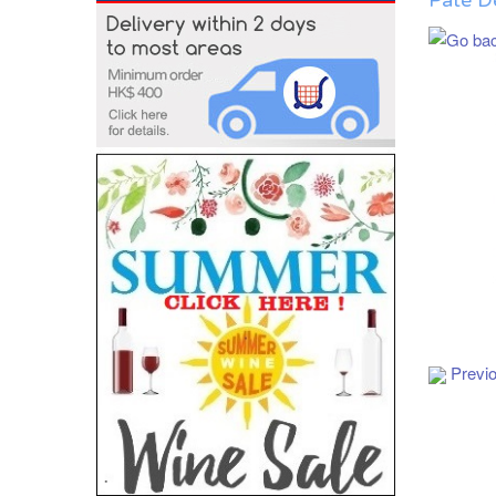
Pâté D
Add to Cart
Previ