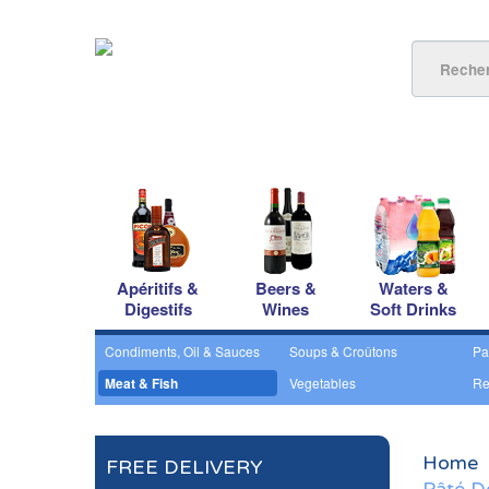
Apéritifs &
Beers &
Waters &
Digestifs
Wines
Soft Drinks
Condiments, Oil & Sauces
Soups & Croûtons
Pa
Meat & Fish
Vegetables
Re
Home
FREE DELIVERY