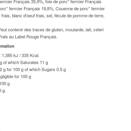
ermier Français 35,9%, foie de porc* fermier Français
orc* fermier Français 19,8%, Couenne de porc* fermier
frais, blanc d'oeuf frais, sel, fécule de pomme de terre,
ut contenir des traces de gluten, moutarde, lait, celeri
Frais au Label Rouge Français.
ormation
 1,385 kJ / 335 Kcal.
 g of which Saturates 11 g
2 g for 100 g of which Sugars 0.5 g
gligible for 100 g
 100 g
0 g.